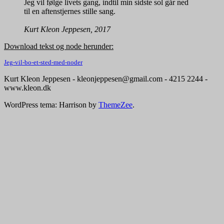
Jeg vil følge livets gang, indtil min sidste sol går ned
til en aftenstjernes stille sang.
Kurt Kleon Jeppesen, 2017
Download tekst og node herunder:
Jeg-vil-bo-et-sted-med-noder
Kurt Kleon Jeppesen - kleonjeppesen@gmail.com - 4215 2244 -
www.kleon.dk
WordPress tema: Harrison by
ThemeZee
.