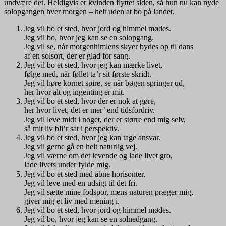
undvære det. Heldigvis er kvinden flyttet siden, så hun nu kan nyde
solopgangen hver morgen – helt uden at bo på landet.
Jeg vil bo et sted, hvor jord og himmel mødes.
Jeg vil bo, hvor jeg kan se en solopgang.
Jeg vil se, når morgenhimlens skyer bydes op til dans
af en solsort, der er glad for sang.
Jeg vil bo et sted, hvor jeg kan mærke livet,
følge med, når føllet ta’r sit første skridt.
Jeg vil høre kornet spire, se når bøgen springer ud,
her hvor alt og ingenting er mit.
Jeg vil bo et sted, hvor der er nok at gøre,
her hvor livet, det er mer’ end tidsfordriv.
Jeg vil leve midt i noget, der er større end mig selv,
så mit liv bli’r sat i perspektiv.
Jeg vil bo et sted, hvor jeg kan tage ansvar.
Jeg vil gerne gå en helt naturlig vej.
Jeg vil værne om det levende og lade livet gro,
lade livets under fylde mig.
Jeg vil bo et sted med åbne horisonter.
Jeg vil leve med en udsigt til det fri.
Jeg vil sætte mine fodspor, mens naturen præger mig,
giver mig et liv med mening i.
Jeg vil bo et sted, hvor jord og himmel mødes.
Jeg vil bo, hvor jeg kan se en solnedgang.