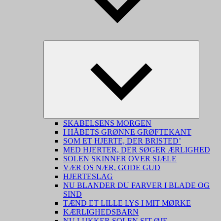
Udvid
underme
SKABELSENS MORGEN
I HÅBETS GRØNNE GRØFTEKANT
SOM ET HJERTE, DER BRISTED’
MED HJERTER, DER SØGER ÆRLIGHED
SOLEN SKINNER OVER SJÆLE
VÆR OS NÆR, GODE GUD
HJERTESLAG
NU BLANDER DU FARVER I BLADE OG
SIND
TÆND ET LILLE LYS I MIT MØRKE
KÆRLIGHEDSBARN
NU LUKKER SOLEN SIT ØJE