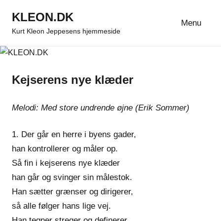
Videre
KLEON.DK
til
Menu
Kurt Kleon Jeppesens hjemmeside
indhold
Kejserens nye klæder
Melodi: Med store undrende øjne (Erik Sommer)
1. Der går en herre i byens gader,
han kontrollerer og måler op.
Så fin i kejserens nye klæder
han går og svinger sin målestok.
Han sætter grænser og dirigerer,
så alle følger hans lige vej.
Han tegner streger og definerer,