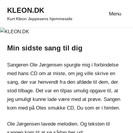
Videre
KLEON.DK
til
Menu
Kurt Kleon Jeppesens hjemmeside
indhold
Min sidste sang til dig
Sangeren Ole Jørgensen spurgte mig i forbindelse
med hans CD om at miste, om jeg ville skrive en
sang, der var henvendt fra den afdøde til dem, der
stod tilbage. Det var en tilpas umulig opgave til, at
jeg umuligt kunne lade være med at prøve. Sangen
kom med på Oles smukke CD, Du som er i himlen.
Ole Jørgensen lavede melodien. Og teksten til
sangen kom til at se sådan her ud: